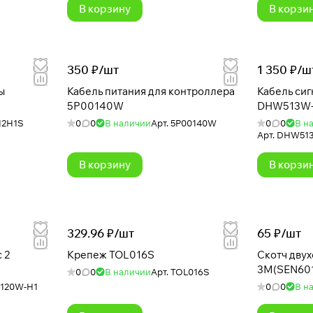
В корзину
В корзи
350 ₽/
шт
1 350 ₽/
ш
ы
Кабель питания для контроллера
Кабель си
5P00140W
DHW513W-
2H1S
0
0
В наличии
Арт.
5P00140W
0
0
В н
Арт.
DHW513W
В корзину
В корзи
329.96 ₽/
шт
65 ₽/
шт
 2
Крепеж TOL016S
Скотч дву
3M(SEN60
0
0
В наличии
Арт.
TOL016S
120W-H1
0
0
В н