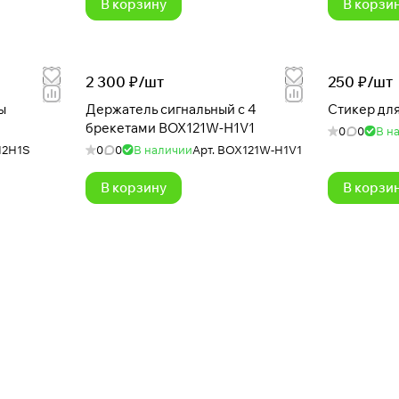
В корзину
В корзи
2 300 ₽/
шт
250 ₽/
шт
ы
Держатель сигнальный с 4
Стикер дл
брекетами BOX121W-H1V1
0
0
В н
2H1S
0
0
В наличии
Арт.
BOX121W-H1V1
В корзину
В корзи