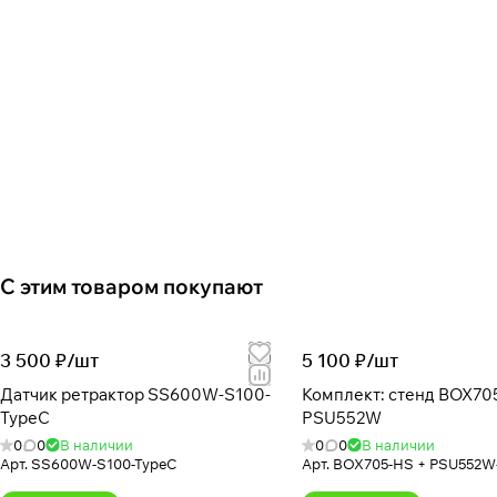
С этим товаром покупают
3 500 ₽/
шт
5 100 ₽/
шт
Датчик ретрактор SS600W-S100-
Комплект: стенд BOX705
TypeC
PSU552W
0
0
В наличии
0
0
В наличии
Арт.
SS600W-S100-TypeC
Арт.
BOX705-HS + PSU552W