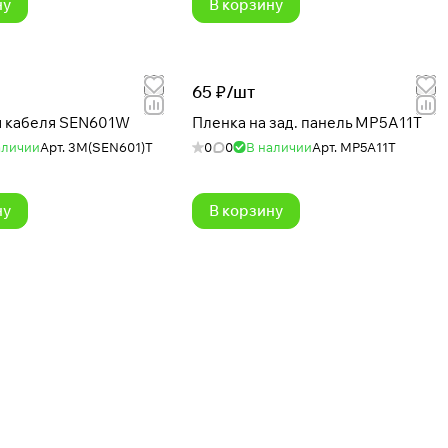
ну
В корзину
65 ₽/
шт
я кабеля SEN601W
Пленка на зад. панель MP5A11T
аличии
Арт.
3M(SEN601)T
0
0
В наличии
Арт.
MP5A11T
ну
В корзину