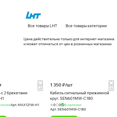
Все товары LHT
Все товары категории
Цена действительна только для интернет-магазина
и может отличаться от цен в розничных магазинах
т
1 350 ₽/
шт
 с 2 брекетами
Кабель сигнальный прижимной
H1
круг. SEN601MW-C180
аличии
Арт.
MAX121W-H1
0
0
В наличии
Арт.
SEN601MW-C180