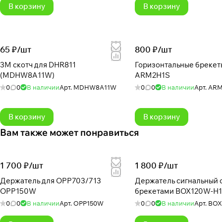
В корзину
В корзину
65 ₽/
шт
800 ₽/
шт
3M скотч для DHR811
Горизонтальные брекет
(MDHW8A11W)
ARM2H1S
0
0
В наличии
Арт.
MDHW8A11W
0
0
В наличии
Арт.
ARM
В корзину
В корзину
Вам также может понравиться
1 700 ₽/
шт
1 800 ₽/
шт
Держатель для OPP703/713
Держатель сигнальный с
OPP150W
брекетами BOX120W-H1
0
0
В наличии
Арт.
OPP150W
0
0
В наличии
Арт.
BOX