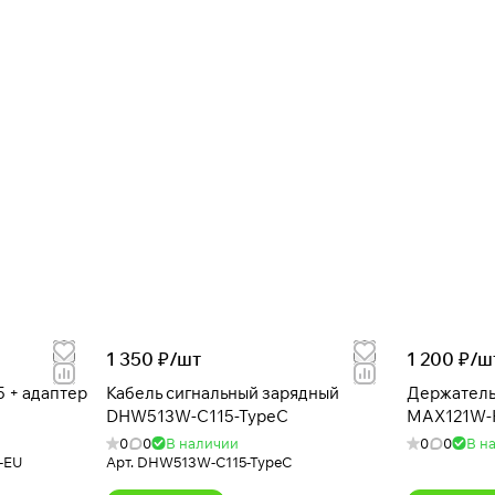
1 350 ₽/
шт
1 200 ₽/
ш
 + адаптер
Кабель сигнальный зарядный
Держатель
DHW513W-C115-TypeC
MAX121W-
0
0
В наличии
0
0
В н
-EU
Арт.
DHW513W-C115-TypeC