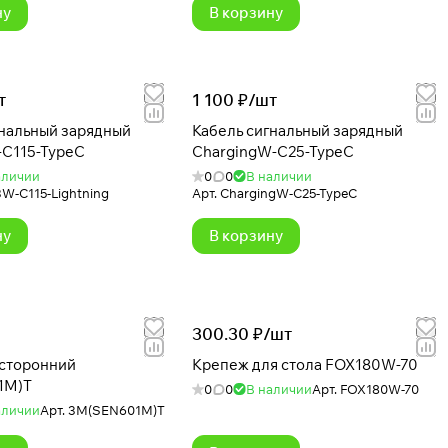
ну
В корзину
т
1 100 ₽/
шт
гнальный зарядный
Кабель сигнальный зарядный
C115-TypeC
ChargingW-C25-TypeC
аличии
0
0
В наличии
-C115-Lightning
Арт.
ChargingW-C25-TypeC
ну
В корзину
300.30 ₽/
шт
хсторонний
Крепеж для стола FOX180W-70
1M)T
0
0
В наличии
Арт.
FOX180W-70
аличии
Арт.
3M(SEN601M)T